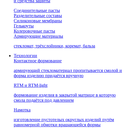
и средства защиты
Соединительные пасты
Разделительные составы
Силиконовые мембраны
Гелькоуты
Колеровочные пасты
Армирующие материалы
стекломат, трёхслойники, коремат, бальза
Технологии
Контактное формование
армирующий стекломатериал пропитывается смолой и
форма изделию придаётся вручную
RTM и RTM-light
формование изделия в закрытой матрице в которую
смола подаётся под давлением
Намотка
изготовление пустотелых округлых изделий путём
равномерной обмотки вращающейся формы