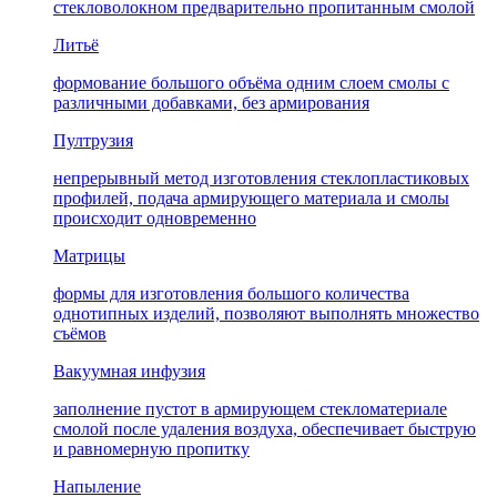
стекловолокном предварительно пропитанным смолой
Литьё
формование большого объёма одним слоем смолы с
различными добавками, без армирования
Пултрузия
непрерывный метод изготовления стеклопластиковых
профилей, подача армирующего материала и смолы
происходит одновременно
Матрицы
формы для изготовления большого количества
однотипных изделий, позволяют выполнять множество
съёмов
Вакуумная инфузия
заполнение пустот в армирующем стекломатериале
смолой после удаления воздуха, обеспечивает быструю
и равномерную пропитку
Напыление