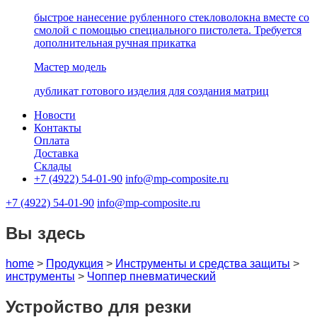
быстрое нанесение рубленного стекловолокна вместе со
смолой с помощью специального пистолета. Требуется
дополнительная ручная прикатка
Мастер модель
дубликат готового изделия для создания матриц
Новости
Контакты
Оплата
Доставка
Склады
+7 (4922) 54-01-90
info@mp-composite.ru
+7 (4922) 54-01-90
info@mp-composite.ru
Вы здесь
home
>
Продукция
>
Инструменты и средства защиты
>
инструменты
>
Чоппер пневматический
Устройство для резки