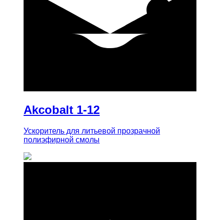
купить
Akcobalt 1-12
Ускоритель для литьевой прозрачной
полиэфирной смолы