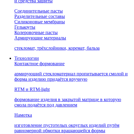
и средства защиты
Соединительные пасты
Разделительные составы
Силиконовые мембраны
Гелькоуты
Колеровочные пасты
Армирующие материалы
стекломат, трёхслойники, коремат, бальза
Технологии
Контактное формование
армирующий стекломатериал пропитывается смолой и
форма изделию придаётся вручную
RTM и RTM-light
формование изделия в закрытой матрице в которую
смола подаётся под давлением
Намотка
изготовление пустотелых округлых изделий путём
равномерной обмотки вращающейся формы