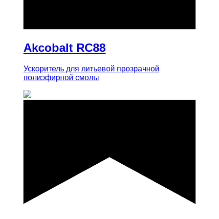
купить
Akcobalt RC88
Ускоритель для литьевой прозрачной
полиэфирной смолы