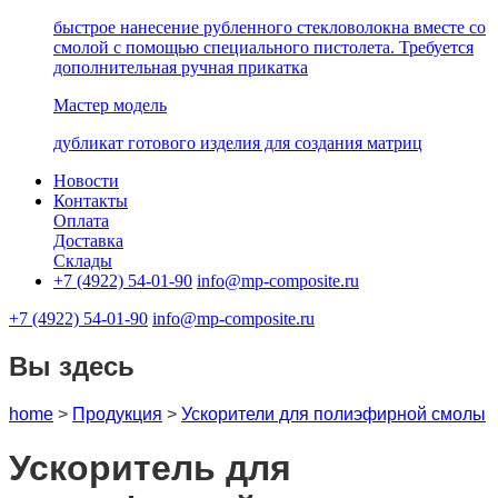
быстрое нанесение рубленного стекловолокна вместе со
смолой с помощью специального пистолета. Требуется
дополнительная ручная прикатка
Мастер модель
дубликат готового изделия для создания матриц
Новости
Контакты
Оплата
Доставка
Склады
+7 (4922) 54-01-90
info@mp-composite.ru
+7 (4922) 54-01-90
info@mp-composite.ru
Вы здесь
home
>
Продукция
>
Ускорители для полиэфирной смолы
Ускоритель для