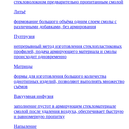
стекловолокном предварительно пропитанным смолой
Литьё
формование большого объёма одним слоем смолы с
различными добавками, без армирования
Пултрузия
непрерывный метод изготовления стеклопластиковых
профилей, подача армирующего материала и смолы
происходит одновременно
Матрицы
формы для изготовления большого количества
однотипных изделий, позволяют выполнять множество
съёмов
Вакуумная инфузия
заполнение пустот в армирующем стекломатериале
смолой после удаления воздуха, обеспечивает быструю
и равномерную пропитку
Напыление