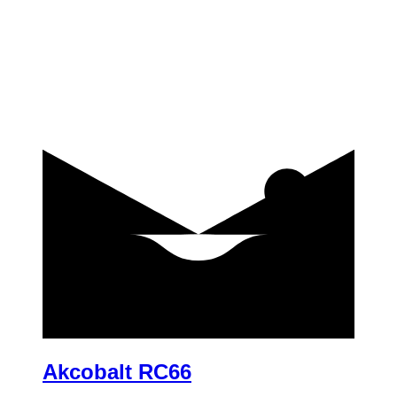
купить
Akcobalt RC66