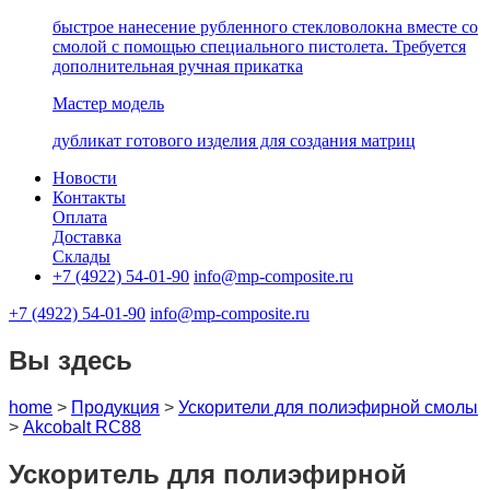
быстрое нанесение рубленного стекловолокна вместе со
смолой с помощью специального пистолета. Требуется
дополнительная ручная прикатка
Мастер модель
дубликат готового изделия для создания матриц
Новости
Контакты
Оплата
Доставка
Склады
+7 (4922) 54-01-90
info@mp-composite.ru
+7 (4922) 54-01-90
info@mp-composite.ru
Вы здесь
home
>
Продукция
>
Ускорители для полиэфирной смолы
>
Akcobalt RC88
Ускоритель для полиэфирной