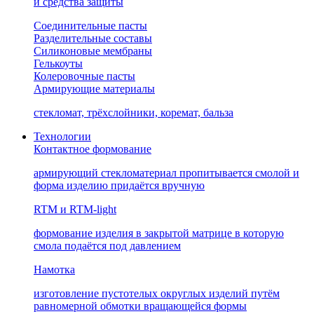
и средства защиты
Соединительные пасты
Разделительные составы
Силиконовые мембраны
Гелькоуты
Колеровочные пасты
Армирующие материалы
стекломат, трёхслойники, коремат, бальза
Технологии
Контактное формование
армирующий стекломатериал пропитывается смолой и
форма изделию придаётся вручную
RTM и RTM-light
формование изделия в закрытой матрице в которую
смола подаётся под давлением
Намотка
изготовление пустотелых округлых изделий путём
равномерной обмотки вращающейся формы