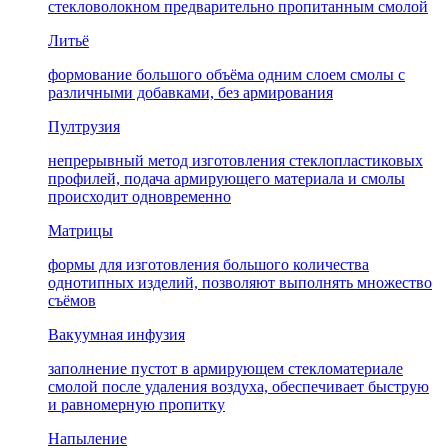
стекловолокном предварительно пропитанным смолой
Литьё
формование большого объёма одним слоем смолы с
различными добавками, без армирования
Пултрузия
непрерывный метод изготовления стеклопластиковых
профилей, подача армирующего материала и смолы
происходит одновременно
Матрицы
формы для изготовления большого количества
однотипных изделий, позволяют выполнять множество
съёмов
Вакуумная инфузия
заполнение пустот в армирующем стекломатериале
смолой после удаления воздуха, обеспечивает быструю
и равномерную пропитку
Напыление