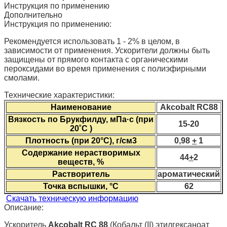
Инструкция по применению
Дополнительно
Инструкция по применению:
Рекомендуется использовать 1 - 2% в целом, в
зависимости от применения. Ускорители должны быть
защищены от прямого контакта с органическими
пероксидами во время применения с полиэфирными
смолами.
Технические характеристики:
Наименование
Akcobalt RC88
Вязкость по Брукфилду, мПа·с (при
15-20
20˚С )
Плотность (при 20°С), г/см3
0,98
+
1
Содержание нерастворимых
44
+
2
веществ, %
Растворитель
ароматический
Точка вспышки, °С
62
Скачать техническую информацию
Описание:
Ускоритель
Akcobalt
RC 88
(Кобальт (II) этилгексаноат