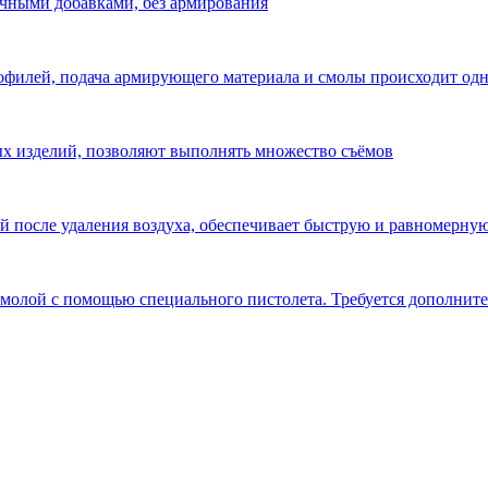
чными добавками, без армирования
офилей, подача армирующего материала и смолы происходит од
х изделий, позволяют выполнять множество съёмов
й после удаления воздуха, обеспечивает быструю и равномерну
смолой с помощью специального пистолета. Требуется дополните