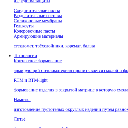
и средства защиты
Соединительные пасты
Разделительные составы
Силиконовые мембраны
Гелькоуты
Колеровочные пасты
Армирующие материалы
стекломат, трёхслойники, коремат, бальза
Технологии
Контактное формование
армирующий стекломатериал пропитывается смолой и фо
RTM и RTM-light
формование изделия в закрытой матрице в которую смола
Намотка
изготовление пустотелых округлых изделий путём равн
Литьё