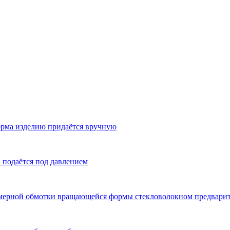
рма изделию придаётся вручную
 подаётся под давлением
омерной обмотки вращающейся формы стекловолокном предвари