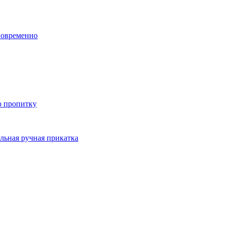
новременно
ю пропитку
льная ручная прикатка