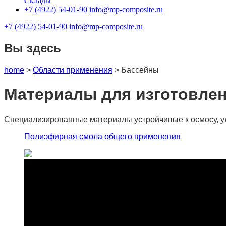
Склады
+7 (4922) 54-01-90
info@mp-composite.ru
+7 (4922) 54-01-90
info@mp-composite.ru
Вы здесь
home
>
Области применения
>
Бассейны
Материалы для изготовле
Специализированные материалы устройчивые к осмосу, у
Полиэфирная смола общего применения