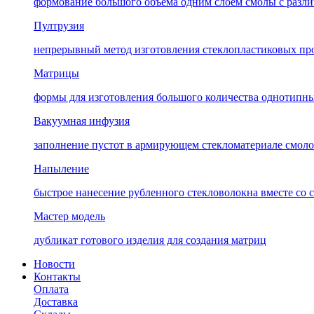
формование большого объёма одним слоем смолы с разли
Пултрузия
непрерывный метод изготовления стеклопластиковых пр
Матрицы
формы для изготовления большого количества однотипны
Вакуумная инфузия
заполнение пустот в армирующем стекломатериале смоло
Напыление
быстрое нанесение рубленного стекловолокна вместе со 
Мастер модель
дубликат готового изделия для создания матриц
Новости
Контакты
Оплата
Доставка