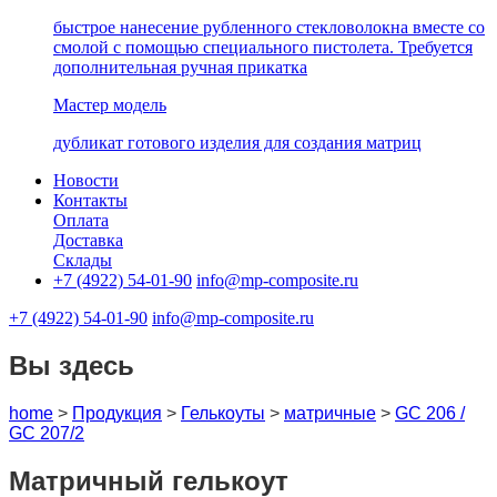
быстрое нанесение рубленного стекловолокна вместе со
смолой с помощью специального пистолета. Требуется
дополнительная ручная прикатка
Мастер модель
дубликат готового изделия для создания матриц
Новости
Контакты
Оплата
Доставка
Склады
+7 (4922) 54-01-90
info@mp-composite.ru
+7 (4922) 54-01-90
info@mp-composite.ru
Вы здесь
home
>
Продукция
>
Гелькоуты
>
матричные
>
GС 206 /
GC 207/2
Матричный гелькоут