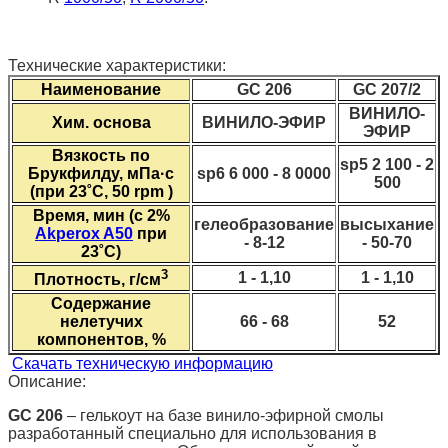
Технические характеристики:
Наименование
GС 206
GС 207/2
ВИНИЛО-
Хим. основа
ВИНИЛО-ЭФИР
ЭФИР
Вязкость по
sp5 2 100 - 2
Брукфилду, мПа·с
sp6 6 000 - 8 0000
500
(при 23˚С, 50 rpm )
Время, мин (с 2%
гелеобразование
высыхание
Akperox A50
при
- 8-12
- 50-70
23˚С)
3
1 - 1,10
1 - 1,10
Плотность, г/см
Содержание
нелетучих
66 - 68
52
компонентов, %
Скачать техническую информацию
Описание:
GC 206
– гелькоут на базе винило-эфирной смолы
разработанный специально для использования в