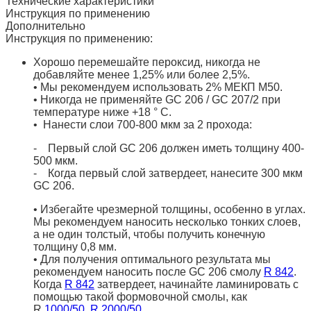
Технические характеристики
Инструкция по применению
Дополнительно
Инструкция по применению:
Хорошо перемешайте пероксид, никогда не
добавляйте менее 1,25% или более 2,5%.
• Мы рекомендуем использовать 2% МЕКП М50.
• Никогда не применяйте GC 206 / GC 207/2 при
температуре ниже +18 ° C.
• Нанести слои 700-800 мкм за 2 прохода:
- Первый слой GC 206 должен иметь толщину 400-
500 мкм.
- Когда первый слой затвердеет, нанесите 300 мкм
GC 206.
• Избегайте чрезмерной толщины, особенно в углах.
Мы рекомендуем наносить несколько тонких слоев,
а не один толстый, чтобы получить конечную
толщину 0,8 мм.
• Для получения оптимального результата мы
рекомендуем наносить после GC 206 смолу
R 842
.
Когда
R 842
затвердеет, начинайте ламинировать с
помощью такой формовочной смолы, как
R
1000/50
,
R 2000/50
.