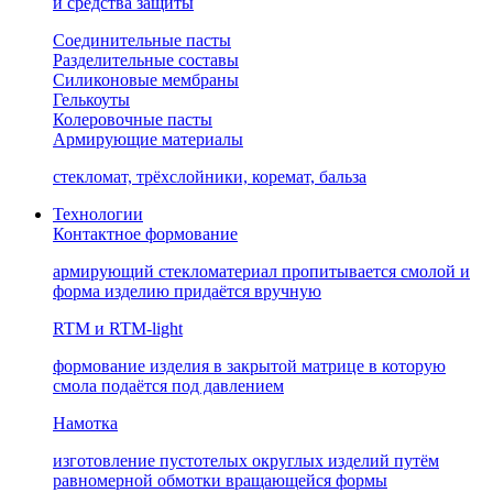
и средства защиты
Соединительные пасты
Разделительные составы
Силиконовые мембраны
Гелькоуты
Колеровочные пасты
Армирующие материалы
стекломат, трёхслойники, коремат, бальза
Технологии
Контактное формование
армирующий стекломатериал пропитывается смолой и
форма изделию придаётся вручную
RTM и RTM-light
формование изделия в закрытой матрице в которую
смола подаётся под давлением
Намотка
изготовление пустотелых округлых изделий путём
равномерной обмотки вращающейся формы