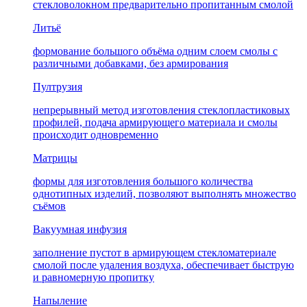
стекловолокном предварительно пропитанным смолой
Литьё
формование большого объёма одним слоем смолы с
различными добавками, без армирования
Пултрузия
непрерывный метод изготовления стеклопластиковых
профилей, подача армирующего материала и смолы
происходит одновременно
Матрицы
формы для изготовления большого количества
однотипных изделий, позволяют выполнять множество
съёмов
Вакуумная инфузия
заполнение пустот в армирующем стекломатериале
смолой после удаления воздуха, обеспечивает быструю
и равномерную пропитку
Напыление