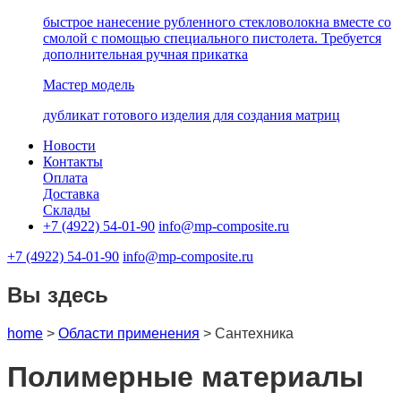
быстрое нанесение рубленного стекловолокна вместе со
смолой с помощью специального пистолета. Требуется
дополнительная ручная прикатка
Мастер модель
дубликат готового изделия для создания матриц
Новости
Контакты
Оплата
Доставка
Склады
+7 (4922) 54-01-90
info@mp-composite.ru
+7 (4922) 54-01-90
info@mp-composite.ru
Вы здесь
home
>
Области применения
>
Сантехника
Полимерные материалы