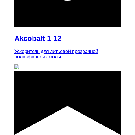
купить
Akcobalt 1-12
Ускоритель для литьевой прозрачной
полиэфирной смолы