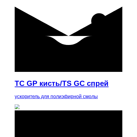
купить
TC GP кисть/TS GC спрей
ускоритель для полиэфирной смолы