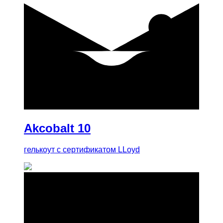
купить
Akcobalt 10
гелькоут с сертификатом LLoyd