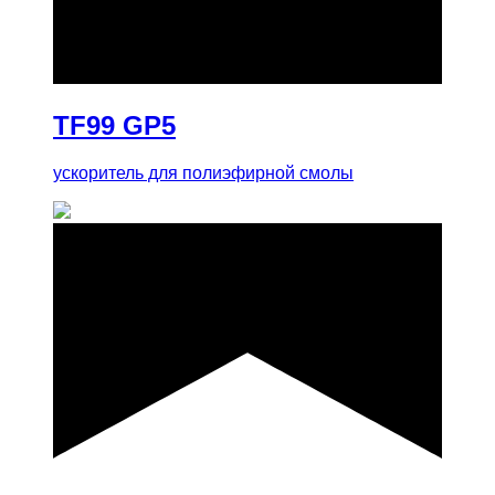
купить
TF99 GP5
ускоритель для полиэфирной смолы