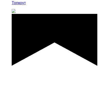
Топкоут