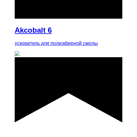
купить
Akcobalt 6
ускоритель для полиэфирной смолы