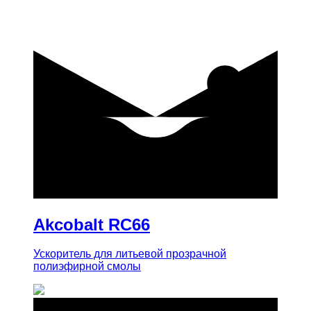
купить
Akcobalt RC66
Ускоритель для литьевой прозрачной
полиэфирной смолы