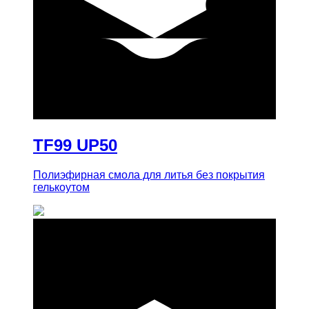
купить
TF99 UP50
Полиэфирная смола для литья без покрытия
гелькоутом