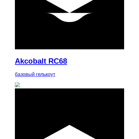
купить
Akcobalt RC68
базовый гелькоут