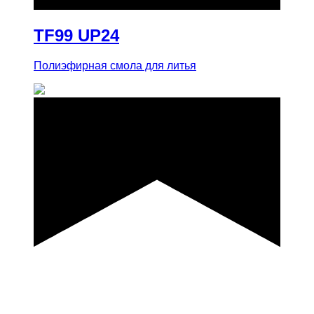
TF99 UP24
Полиэфирная смола для литья