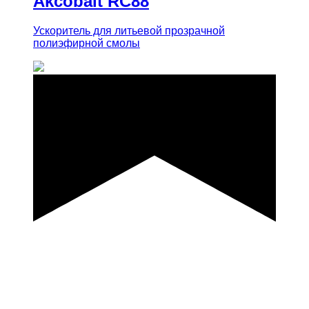
Akcobalt RC88
Ускоритель для литьевой прозрачной
полиэфирной смолы