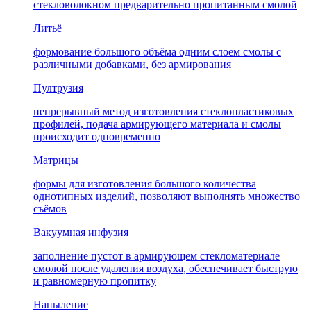
стекловолокном предварительно пропитанным смолой
Литьё
формование большого объёма одним слоем смолы с
различными добавками, без армирования
Пултрузия
непрерывный метод изготовления стеклопластиковых
профилей, подача армирующего материала и смолы
происходит одновременно
Матрицы
формы для изготовления большого количества
однотипных изделий, позволяют выполнять множество
съёмов
Вакуумная инфузия
заполнение пустот в армирующем стекломатериале
смолой после удаления воздуха, обеспечивает быструю
и равномерную пропитку
Напыление