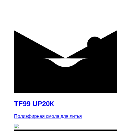
купить
TF99 UP20К
Полиэфирная смола для литья