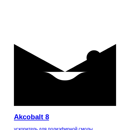
купить
Akcobalt 8
ускоритель для полиэфирной смолы