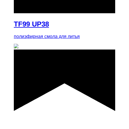
TF99 UP38
полиэфирная смола для литья