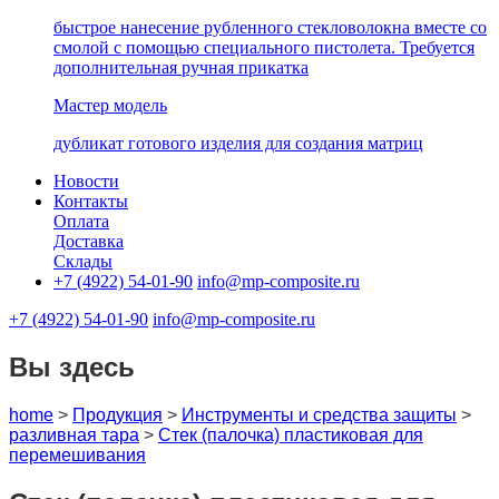
быстрое нанесение рубленного стекловолокна вместе со
смолой с помощью специального пистолета. Требуется
дополнительная ручная прикатка
Мастер модель
дубликат готового изделия для создания матриц
Новости
Контакты
Оплата
Доставка
Склады
+7 (4922) 54-01-90
info@mp-composite.ru
+7 (4922) 54-01-90
info@mp-composite.ru
Вы здесь
home
>
Продукция
>
Инструменты и средства защиты
>
разливная тара
>
Стек (палочка) пластиковая для
перемешивания