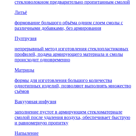
стекловолокном предварительно пропитанным смолой
Литьё
формование большого объёма одним слоем смолы с
различными добавками, без армирования
Пултрузия
непрерывный метод изготовления стеклопластиковых
профилей, подача армирующего материала и смолы
происходит одновременно
Матрицы
формы для изготовления большого количества
однотипных изделий, позволяют выполнять множество
съёмов
Вакуумная инфузия
заполнение пустот в армирующем стекломатериале
смолой после удаления воздуха, обеспечивает быструю
и равномерную пропитку
Напыление