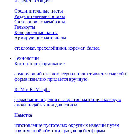
и средства защиты
Соединительные пасты
Разделительные составы
Силиконовые мембраны
Гелькоуты
Колеровочные пасты
Армирующие материалы
стекломат, трёхслойники, коремат, бальза
Технологии
Контактное формование
армирующий стекломатериал пропитывается смолой и
форма изделию придаётся вручную
RTM и RTM-light
формование изделия в закрытой матрице в которую
смола подаётся под давлением
Намотка
изготовление пустотелых округлых изделий путём
равномерной обмотки вращающейся формы