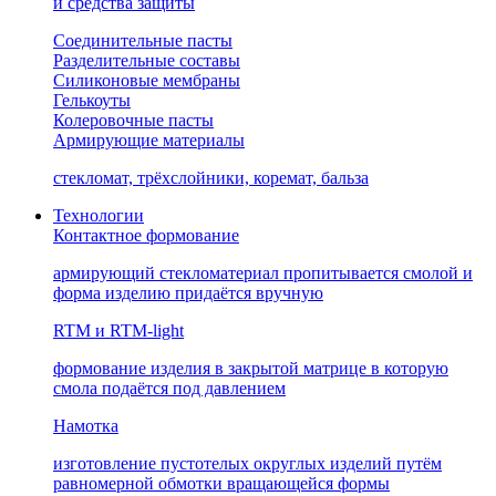
и средства защиты
Соединительные пасты
Разделительные составы
Силиконовые мембраны
Гелькоуты
Колеровочные пасты
Армирующие материалы
стекломат, трёхслойники, коремат, бальза
Технологии
Контактное формование
армирующий стекломатериал пропитывается смолой и
форма изделию придаётся вручную
RTM и RTM-light
формование изделия в закрытой матрице в которую
смола подаётся под давлением
Намотка
изготовление пустотелых округлых изделий путём
равномерной обмотки вращающейся формы