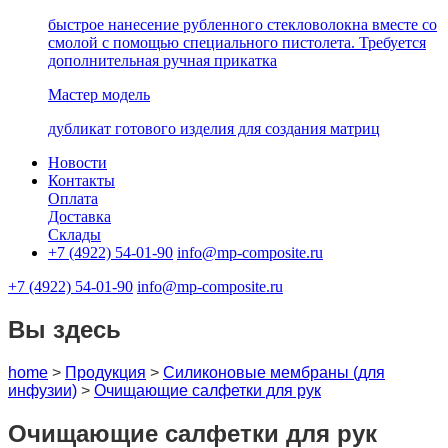
быстрое нанесение рубленного стекловолокна вместе со
смолой с помощью специального пистолета. Требуется
дополнительная ручная прикатка
Мастер модель
дубликат готового изделия для создания матриц
Новости
Контакты
Оплата
Доставка
Склады
+7 (4922) 54-01-90
info@mp-composite.ru
+7 (4922) 54-01-90
info@mp-composite.ru
Вы здесь
home
>
Продукция
>
Cиликоновые мембраны (для
инфузии)
>
Очищающие салфетки для рук
Очищающие салфетки для рук