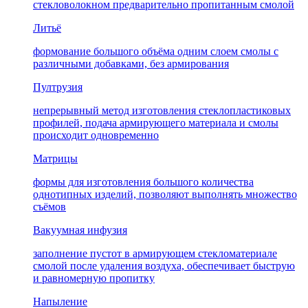
стекловолокном предварительно пропитанным смолой
Литьё
формование большого объёма одним слоем смолы с
различными добавками, без армирования
Пултрузия
непрерывный метод изготовления стеклопластиковых
профилей, подача армирующего материала и смолы
происходит одновременно
Матрицы
формы для изготовления большого количества
однотипных изделий, позволяют выполнять множество
съёмов
Вакуумная инфузия
заполнение пустот в армирующем стекломатериале
смолой после удаления воздуха, обеспечивает быструю
и равномерную пропитку
Напыление