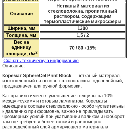
Нетканый материал из
стекловолокна, пропитанный
Описание
раствором, содержащим
термопластические микросферы
Ширина, мм
1300
Толщина, мм
1,5 / 2
Вес на
единицу
70 / 80
+
15%
2
площади, г/м
Скачать техническую информацию
Описание:
Коремат
SphereCel
Print Block –
нетканый материал,
изготовленный на основе стекловолокна, однослойный,
предназначен для ручной формовки.
Как правило имеется уменьшение толщины на 10%
между «сухим» и готовым ламинатом. Корематы
имеющие в составе стекловолокно - особо чуствительны
к давлению при формовке, важно не прикладывать
чрезмерных усилий при укатывании валиком и наоборот
там где требуется более тонкий и равномерно
распределённый слой армирующего материлала