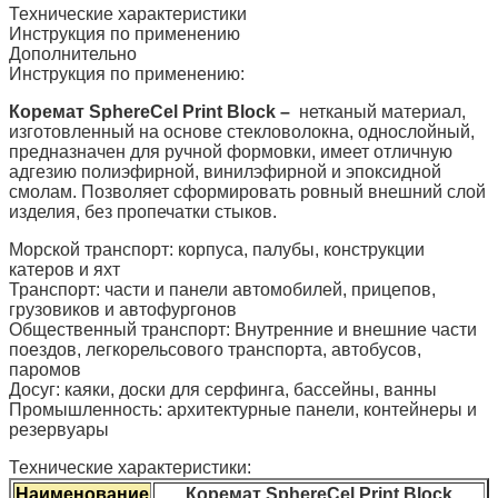
Технические характеристики
Инструкция по применению
Дополнительно
Инструкция по применению:
Коремат
SphereCel
Print Block –
нетканый материал,
изготовленный на основе стекловолокна, однослойный,
предназначен для ручной формовки, имеет отличную
адгезию полиэфирной, винилэфирной и эпоксидной
смолам. Позволяет сформировать ровный внешний слой
изделия, без пропечатки стыков.
Морской транспорт: корпуса, палубы, конструкции
катеров и яхт
Транспорт: части и панели автомобилей, прицепов,
грузовиков и автофургонов
Общественный транспорт: Внутренние и внешние части
поездов, легкорельсового транспорта, автобусов,
паромов
Досуг: каяки, доски для серфинга, бассейны, ванны
Промышленность: архитектурные панели, контейнеры и
резервуары
Технические характеристики:
Наименование
Коремат SphereCel Print Block