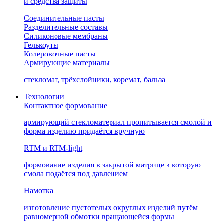
и средства защиты
Соединительные пасты
Разделительные составы
Силиконовые мембраны
Гелькоуты
Колеровочные пасты
Армирующие материалы
стекломат, трёхслойники, коремат, бальза
Технологии
Контактное формование
армирующий стекломатериал пропитывается смолой и
форма изделию придаётся вручную
RTM и RTM-light
формование изделия в закрытой матрице в которую
смола подаётся под давлением
Намотка
изготовление пустотелых округлых изделий путём
равномерной обмотки вращающейся формы