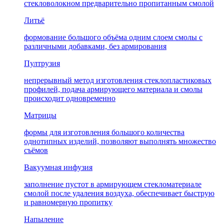
стекловолокном предварительно пропитанным смолой
Литьё
формование большого объёма одним слоем смолы с
различными добавками, без армирования
Пултрузия
непрерывный метод изготовления стеклопластиковых
профилей, подача армирующего материала и смолы
происходит одновременно
Матрицы
формы для изготовления большого количества
однотипных изделий, позволяют выполнять множество
съёмов
Вакуумная инфузия
заполнение пустот в армирующем стекломатериале
смолой после удаления воздуха, обеспечивает быструю
и равномерную пропитку
Напыление