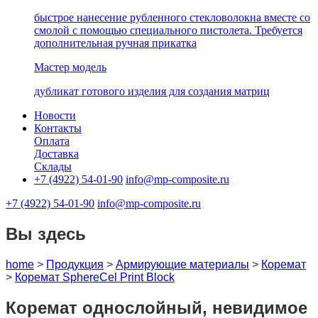
быстрое нанесение рубленного стекловолокна вместе со
смолой с помощью специального пистолета. Требуется
дополнительная ручная прикатка
Мастер модель
дубликат готового изделия для создания матриц
Новости
Контакты
Оплата
Доставка
Склады
+7 (4922) 54-01-90
info@mp-composite.ru
+7 (4922) 54-01-90
info@mp-composite.ru
Вы здесь
home
>
Продукция
>
Армирующие материалы
>
Коремат
>
Коремат SphereCel Print Block
Коремат однослойный, невидимое