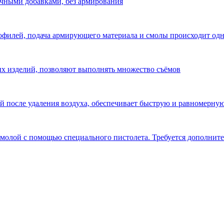
чными добавками, без армирования
офилей, подача армирующего материала и смолы происходит од
х изделий, позволяют выполнять множество съёмов
й после удаления воздуха, обеспечивает быструю и равномерну
смолой с помощью специального пистолета. Требуется дополните