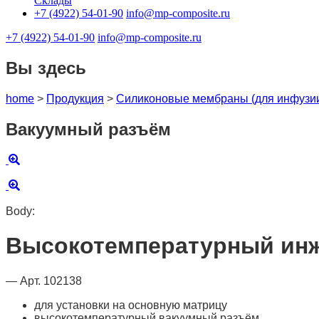
Склады
+7 (4922) 54-01-90
info@mp-composite.ru
+7 (4922) 54-01-90
info@mp-composite.ru
Вы здесь
home
>
Продукция
>
Cиликоновые мембраны (для инфузи
Вакуумный разъём
Body:
Высокотемпературный ин
— Арт. 102138
для установки на основную матрицу
высокотемпературный вакуумный разъём