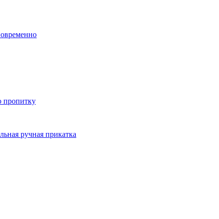
новременно
ю пропитку
льная ручная прикатка