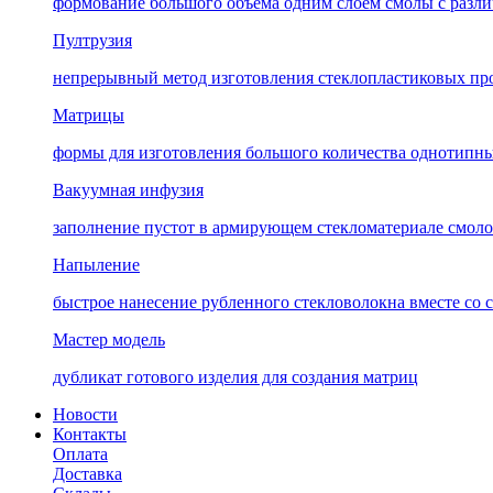
формование большого объёма одним слоем смолы с разли
Пултрузия
непрерывный метод изготовления стеклопластиковых пр
Матрицы
формы для изготовления большого количества однотипны
Вакуумная инфузия
заполнение пустот в армирующем стекломатериале смоло
Напыление
быстрое нанесение рубленного стекловолокна вместе со 
Мастер модель
дубликат готового изделия для создания матриц
Новости
Контакты
Оплата
Доставка