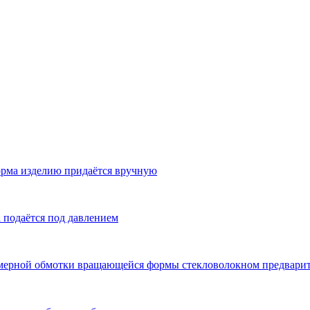
рма изделию придаётся вручную
 подаётся под давлением
омерной обмотки вращающейся формы стекловолокном предвари