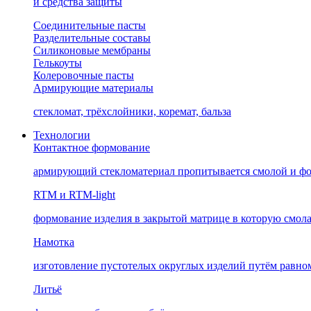
и средства защиты
Соединительные пасты
Разделительные составы
Силиконовые мембраны
Гелькоуты
Колеровочные пасты
Армирующие материалы
стекломат, трёхслойники, коремат, бальза
Технологии
Контактное формование
армирующий стекломатериал пропитывается смолой и фо
RTM и RTM-light
формование изделия в закрытой матрице в которую смола
Намотка
изготовление пустотелых округлых изделий путём равн
Литьё