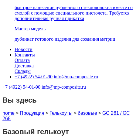
быстрое нанесение рубленного стекловолокна вместе со
смолой с помощью специального пистолета. Требуется
дополнительная ручная прикатка
Мастер модель
дубликат готового изделия для создания матриц
Новости
Контакты
Оплата
Доставка
Склады
+7 (4922) 54-01-90
info@mp-composite.ru
+7 (4922) 54-01-90
info@mp-composite.ru
Вы здесь
home
>
Продукция
>
Гелькоуты
>
базовые
>
GС 261 / GС
268
Базовый гелькоут