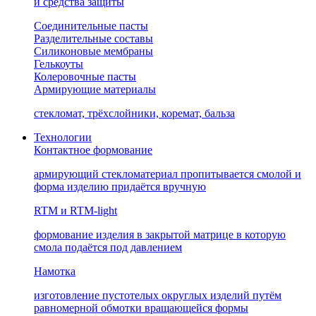
и средства защиты
Соединительные пасты
Разделительные составы
Силиконовые мембраны
Гелькоуты
Колеровочные пасты
Армирующие материалы
стекломат, трёхслойники, коремат, бальза
Технологии
Контактное формование
армирующий стекломатериал пропитывается смолой и
форма изделию придаётся вручную
RTM и RTM-light
формование изделия в закрытой матрице в которую
смола подаётся под давлением
Намотка
изготовление пустотелых округлых изделий путём
равномерной обмотки вращающейся формы