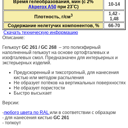
Время гелеобразования, мин (с 2%
10-14
Akperox A50
при 23˚С)
1,42 -
3
Плотность, г/см
1,48
Содержание нелетучих компонентов, %
66-70
Скачать техническую информацию
Описание:
Гелькоут
GC 261 / GC 268
– это полиэфирный
наполненный гелькоут на основе ортофталевых и
изофталевых смол. Предназначен для интерьерных и
экстерьерных изделий.
Предускоренный и тиксотропный, для нанесения
кистью или методом распыления
Не образует потёков на вертикальных поверхностях
Не образует пористости
Быстро высыхает
Версии:
-
любого цвета по RAL
или в соответствии с образцом
- для нанесения кистью
GC 261
- топкоут