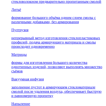
стекловолокном предварительно пропитанным смолой
Литьё
формование большого объёма одним слоем смолы с
различными добавками, без армирования
Пултрузия
непрерывный метод изготовления стеклопластиковых
профилей, подача армирующего материала и смолы
происходит одновременно
Матрицы
формы для изготовления большого количества
однотипных изделий, позволяют выполнять множество
съёмов
Вакуумная инфузия
заполнение пустот в армирующем стекломатериале
смолой после удаления воздуха, обеспечивает быструю
и равномерную пропитку
Напыление