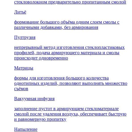
стекловолокном предварительно пропитанным смолой
Литьё
формование большого объёма одним слоем смолы с
различными добавками, без армирования
Пултрузия
непрерывный метод изготовления стеклопластиковых
профилей, подача армирующего материала и смолы
происходит одновременно
Матрицы
формы для изготовления большого количества
однотипных изделий, позволяют выполнять множество
съёмов
Вакуумная инфузия
заполнение пустот в армирующем стекломатериале
смолой после удаления воздуха, обеспечивает быструю
и равномерную пропитку
Напыление