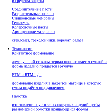
и средства защиты
Соединительные пасты
Разделительные составы
Силиконовые мембраны
Гелькоуты
Колеровочные пасты
Армирующие материалы
стекломат, трёхслойники, коремат, бальза
Технологии
Контактное формование
армирующий стекломатериал пропитывается смолой и
форма изделию придаётся вручную
RTM и RTM-light
формование изделия в закрытой матрице в которую
смола подаётся под давлением
Намотка
изготовление пустотелых округлых изделий путём
равномерной обмотки вращающейся формы