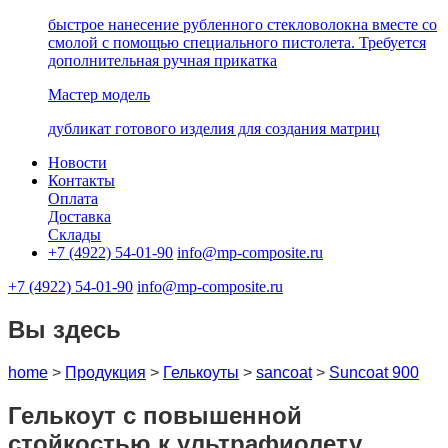
быстрое нанесение рубленного стекловолокна вместе со
смолой с помощью специального пистолета. Требуется
дополнительная ручная прикатка
Мастер модель
дубликат готового изделия для создания матриц
Новости
Контакты
Оплата
Доставка
Склады
+7 (4922) 54-01-90
info@mp-composite.ru
+7 (4922) 54-01-90
info@mp-composite.ru
Вы здесь
home
>
Продукция
>
Гелькоуты
>
sancoat
>
Suncoat 900
Гелькоут с повышенной
стойкостью к ультрафиолету