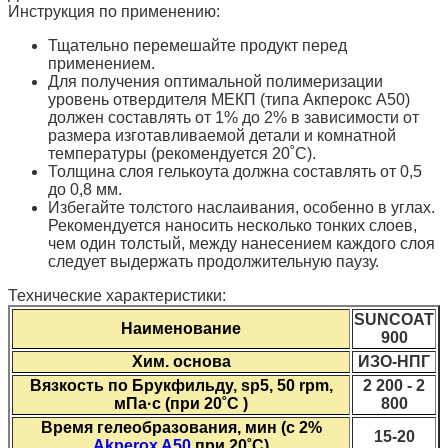
Инструкция по применению:
Тщательно перемешайте продукт перед
применением.
Для получения оптимальной полимеризации
уровень отвердителя МЕКП (типа Акперокс А50)
должен составлять от 1% до 2% в зависимости от
размера изготавливаемой детали и комнатной
температуры (рекомендуется 20˚C).
Толщина слоя гелькоута должна составлять от 0,5
до 0,8 мм.
Избегайте толстого наслаивания, особенно в углах.
Рекомендуется наносить несколько тонких слоев,
чем один толстый, между нанесением каждого слоя
следует выдержать продолжительную паузу.
Технические характеристики:
SUNCOAT
Наименование
900
Хим. основа
ИЗО-НПГ
Вязкость по Брукфильду, sp5, 50 rpm,
2 200 - 2
мПа·с (при 20˚С )
800
Время гелеобразования, мин (с 2%
15-20
Akperox A50
при 20˚С)