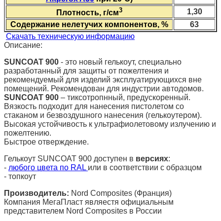
3
1,30
Плотность, г/см
Содержание нелетучих компонентов, %
63
Скачать техническую информацию
Описание:
SUNCOAT 900
- это новый гелькоут, специально
разработанный для защиты от пожелтения и
рекомендуемый для изделий эксплуатирующихся вне
помещений. Рекомендован для индустрии автодомов.
SUNCOAT 900
– тиксотропнный, предускоренный.
Вязкость подходит для нанесения пистолетом со
стаканом и безвоздушного нанесения (гелькоутером).
Высокая устойчивость к ультрафиолетовому излучению и
пожелтению.
Быстрое отверждение.
Гелькоут
SUNCOAT 900
доступен в
версиях
:
-
любого цвета по RAL
или в соответствии с образцом
- топкоут
Производитель:
Nord Composites (Франция)
Компания МегаПласт являестя официальным
представителем Nord Composites в России