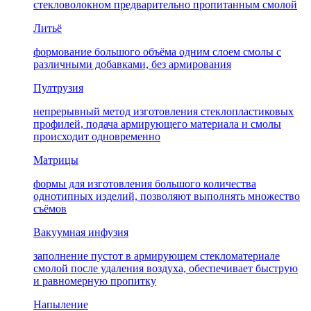
стекловолокном предварительно пропитанным смолой
Литьё
формование большого объёма одним слоем смолы с
различными добавками, без армирования
Пултрузия
непрерывный метод изготовления стеклопластиковых
профилей, подача армирующего материала и смолы
происходит одновременно
Матрицы
формы для изготовления большого количества
однотипных изделий, позволяют выполнять множество
съёмов
Вакуумная инфузия
заполнение пустот в армирующем стекломатериале
смолой после удаления воздуха, обеспечивает быструю
и равномерную пропитку
Напыление