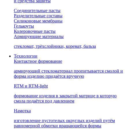
и средства защиты
Соединительные пасты
Разделительные составы
Силиконовые мембраны
Гелькоуты
Колеровочные пасты
Армирующие материалы
стекломат, трёхслойники, коремат, бальза
Технологии
Контактное формование
армирующий стекломатериал пропитывается смолой и
форма изделию придаётся вручную
RTM и RTM-light
формование изделия в закрытой матрице в которую
смола подаётся под давлением
Намотка
изготовление пустотелых округлых изделий путём
равномерной обмотки вращающейся формы