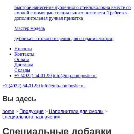
быстрое нанесение рубленного стекловолокна вместе со
смолой с помощью специального пистолета. Требуется
дополнительная ручная прикатка
Мастер модель
дубликат готового изделия для создания матриц
Новости
Контакты
Оплата
Доставка
Склады
+7 (4922) 54-01-90
info@mp-composite.ru
+7 (4922) 54-01-90
info@mp-composite.ru
Вы здесь
home
>
Продукция
>
Наполнители для смолы
>
специального назначения
Специальные добавки