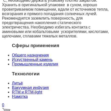
˚С, необходимо держать упаковку плотно закрытой.
Хранить в оригинальной упаковке в сухом, хорошо
проветриваемом помещении, вдали от источников тепла,
возгорания и прямого попадания солнечных лучей.
Рекомендуется заземлить поверхность, для
предотвращения накопления статического
электричества. Необходимо избегать контакта с
аминовыми или кобальтовыми ускорителями, кислотами,
щелочами, сплавами тяжелых металлов.
Сферы применения
Общего назначения
Искуственный камень
Промышленные изделия
Технологии
Литьё
Вакуумная инфузия
RTM и RTM-light
Намотка
0