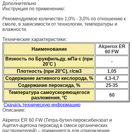
Дополнительно
Инструкция по применению:
Рекомендуемое количество 1,0% - 3,0% по отношению к
смоле, в зависимости от технологии, температуры и
влажности.
Технические характеристики:
Akperox ER
Наименование
60 FW
Вязкость по Брукфильду, мПа·с (при
-
20˚С )
Плотность (при 20°С), г/см3
1,05
Содержание активного кислорода, %
4,3-4,7
Содержание пероксида, %
25-35
Температура самоускоряющегося
60
разложения, °С
Скачать техническую информацию
Описание:
Akperox ER 60 FW (Тетра-бутил-пероксибензоат и
Ацетил-ацетона пероксид в смеси органических
растворителей) – применяется для отверждения