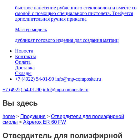
быстрое нанесение рубленного стекловолокна вместе со
смолой с помощью специального пистолета. Требуется
дополнительная ручная прикатка
Мастер модель
дубликат готового изделия для создания матриц
Новости
Контакты
Оплата
Доставка
Склады
+7 (4922) 54-01-90
info@mp-composite.ru
+7 (4922) 54-01-90
info@mp-composite.ru
Вы здесь
home
>
Продукция
>
Отвердители для полиэфирной
смолы
>
Akperox ER 60 FW
Отвердитель для полиэфирной