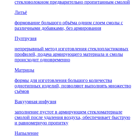
стекловолокном предварительно пропитанным смолой
Литьё
формование большого объёма одним слоем смолы с
различными добавками, без армирования
Пултрузия
непрерывный метод изготовления стеклопластиковых
профилей, подача армирующего материала и смолы
происходит одновременно
Матрицы
формы для изготовления большого количества
однотипных изделий, позволяют выполнять множество
съёмов
Вакуумная инфузия
заполнение пустот в армирующем стекломатериале
смолой после удаления воздуха, обеспечивает быструю
и равномерную пропитку
Напыление