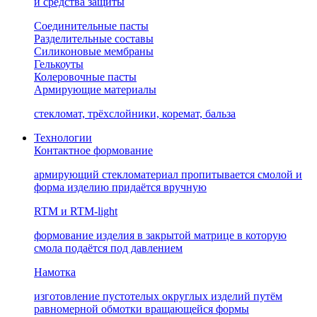
и средства защиты
Соединительные пасты
Разделительные составы
Силиконовые мембраны
Гелькоуты
Колеровочные пасты
Армирующие материалы
стекломат, трёхслойники, коремат, бальза
Технологии
Контактное формование
армирующий стекломатериал пропитывается смолой и
форма изделию придаётся вручную
RTM и RTM-light
формование изделия в закрытой матрице в которую
смола подаётся под давлением
Намотка
изготовление пустотелых округлых изделий путём
равномерной обмотки вращающейся формы