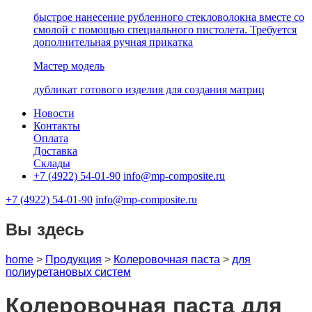
быстрое нанесение рубленного стекловолокна вместе со
смолой с помощью специального пистолета. Требуется
дополнительная ручная прикатка
Мастер модель
дубликат готового изделия для создания матриц
Новости
Контакты
Оплата
Доставка
Склады
+7 (4922) 54-01-90
info@mp-composite.ru
+7 (4922) 54-01-90
info@mp-composite.ru
Вы здесь
home
>
Продукция
>
Колеровочная паста
>
для
полиуретановых систем
Колеровочная паста для