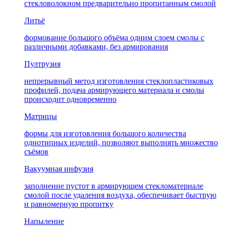
стекловолокном предварительно пропитанным смолой
Литьё
формование большого объёма одним слоем смолы с
различными добавками, без армирования
Пултрузия
непрерывный метод изготовления стеклопластиковых
профилей, подача армирующего материала и смолы
происходит одновременно
Матрицы
формы для изготовления большого количества
однотипных изделий, позволяют выполнять множество
съёмов
Вакуумная инфузия
заполнение пустот в армирующем стекломатериале
смолой после удаления воздуха, обеспечивает быструю
и равномерную пропитку
Напыление