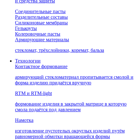
и средства защиты
Соединительные пасты
Разделительные составы
Силиконовые мембраны
Гелькоуты
Колеровочные пасты
Армирующие материалы
стекломат, трёхслойники, коремат, бальза
Технологии
Контактное формование
армирующий стекломатериал пропитывается смолой и
форма изделию придаётся вручную
RTM и RTM-light
формование изделия в закрытой матрице в которую
смола подаётся под давлением
Намотка
изготовление пустотелых округлых изделий путём
равномерной обмотки вращающейся формы