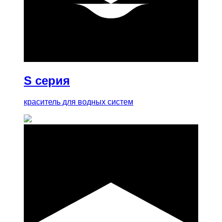
купить
S серия
краситель для водных систем