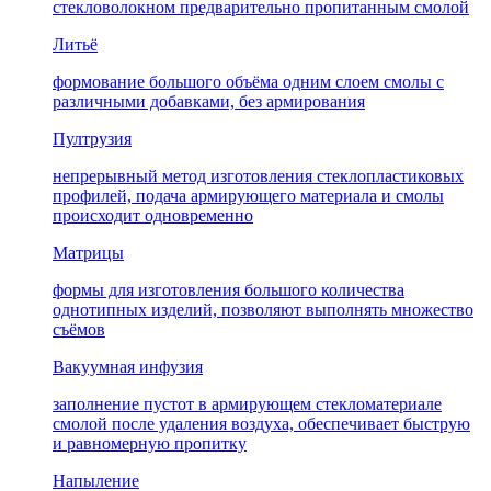
стекловолокном предварительно пропитанным смолой
Литьё
формование большого объёма одним слоем смолы с
различными добавками, без армирования
Пултрузия
непрерывный метод изготовления стеклопластиковых
профилей, подача армирующего материала и смолы
происходит одновременно
Матрицы
формы для изготовления большого количества
однотипных изделий, позволяют выполнять множество
съёмов
Вакуумная инфузия
заполнение пустот в армирующем стекломатериале
смолой после удаления воздуха, обеспечивает быструю
и равномерную пропитку
Напыление