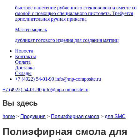
быстрое нанесение рубленного стекловолокна вместе со
смолой с помощью специального пистолета. Требуется
дополнительная ручная прикатка
Мастер модель
дубликат готового изделия для создания матриц
Новости
Контакты
Оплата
Доставка
Склады
+7 (4922) 54-01-90
info@mp-composite.ru
+7 (4922) 54-01-90
info@mp-composite.ru
Вы здесь
home
>
Продукция
>
Полиэфирная смола
>
для SMC
Полиэфирная смола для