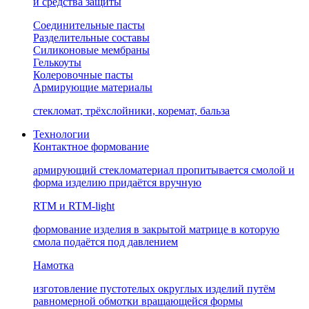
и средства защиты
Соединительные пасты
Разделительные составы
Силиконовые мембраны
Гелькоуты
Колеровочные пасты
Армирующие материалы
стекломат, трёхслойники, коремат, бальза
Технологии
Контактное формование
армирующий стекломатериал пропитывается смолой и
форма изделию придаётся вручную
RTM и RTM-light
формование изделия в закрытой матрице в которую
смола подаётся под давлением
Намотка
изготовление пустотелых округлых изделий путём
равномерной обмотки вращающейся формы