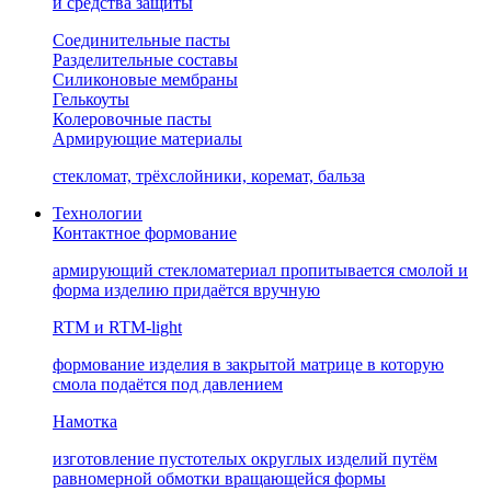
и средства защиты
Соединительные пасты
Разделительные составы
Силиконовые мембраны
Гелькоуты
Колеровочные пасты
Армирующие материалы
стекломат, трёхслойники, коремат, бальза
Технологии
Контактное формование
армирующий стекломатериал пропитывается смолой и
форма изделию придаётся вручную
RTM и RTM-light
формование изделия в закрытой матрице в которую
смола подаётся под давлением
Намотка
изготовление пустотелых округлых изделий путём
равномерной обмотки вращающейся формы