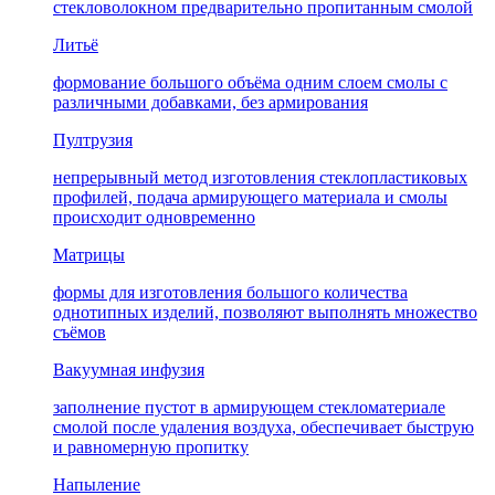
стекловолокном предварительно пропитанным смолой
Литьё
формование большого объёма одним слоем смолы с
различными добавками, без армирования
Пултрузия
непрерывный метод изготовления стеклопластиковых
профилей, подача армирующего материала и смолы
происходит одновременно
Матрицы
формы для изготовления большого количества
однотипных изделий, позволяют выполнять множество
съёмов
Вакуумная инфузия
заполнение пустот в армирующем стекломатериале
смолой после удаления воздуха, обеспечивает быструю
и равномерную пропитку
Напыление