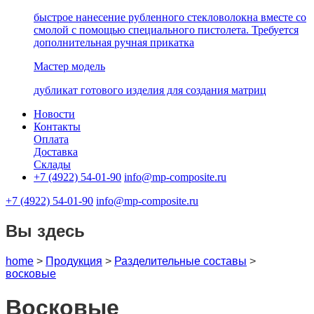
быстрое нанесение рубленного стекловолокна вместе со
смолой с помощью специального пистолета. Требуется
дополнительная ручная прикатка
Мастер модель
дубликат готового изделия для создания матриц
Новости
Контакты
Оплата
Доставка
Склады
+7 (4922) 54-01-90
info@mp-composite.ru
+7 (4922) 54-01-90
info@mp-composite.ru
Вы здесь
home
>
Продукция
>
Разделительные составы
>
восковые
Восковые