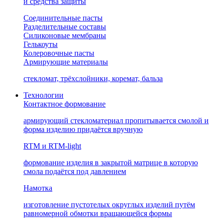
и средства защиты
Соединительные пасты
Разделительные составы
Силиконовые мембраны
Гелькоуты
Колеровочные пасты
Армирующие материалы
стекломат, трёхслойники, коремат, бальза
Технологии
Контактное формование
армирующий стекломатериал пропитывается смолой и
форма изделию придаётся вручную
RTM и RTM-light
формование изделия в закрытой матрице в которую
смола подаётся под давлением
Намотка
изготовление пустотелых округлых изделий путём
равномерной обмотки вращающейся формы