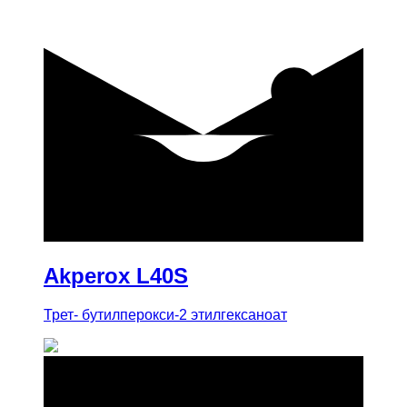
купить
Akperox L40S
Трет- бутилперокси-2 этилгексаноат