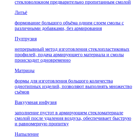
стекловолокном предварительно пропитанным смолой
Литьё
формование большого объёма одним слоем смолы с
различными добавками, без армирования
Пултрузия
непрерывный метод изготовления стеклопластиковых
профилей, подача армирующего материала и смолы
происходит одновременно
Матрицы
формы для изготовления большого количества
однотипных изделий, позволяют выполнять множество
съёмов
Вакуумная инфузия
заполнение пустот в армирующем стекломатериале
смолой после удаления воздуха, обеспечивает быструю
и равномерную пропитку
Напыление