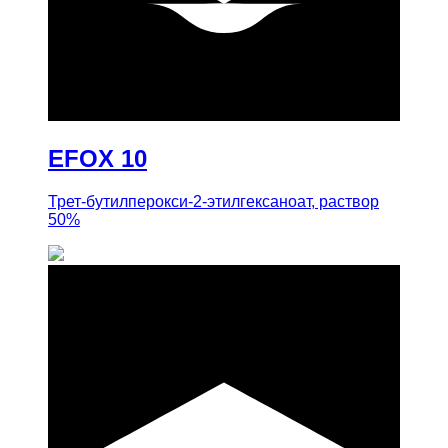
купить
EFOX 10
Трет-бутилперокси-2-этилгексаноат, раствор
50%