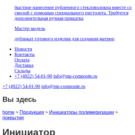
быстрое нанесение рубленного стекловолокна вместе со
смолой с помощью специального пистолета. Требуется
дополнительная ручная прикатка
Мастер модель
дубликат готового изделия для создания матриц
Новости
Контакты
Оплата
Доставка
Склады
+7 (4922) 54-01-90
info@mp-composite.ru
+7 (4922) 54-01-90
info@mp-composite.ru
Вы здесь
home
>
Продукция
>
Инициаторы полимеризации
>
покрытия
Инициатор