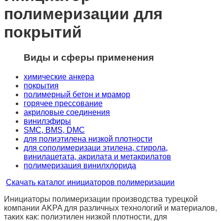
полимеризации для
покрытий
Виды и сферы применения
химические анкера
покрытия
полимерный бетон и мрамор
горячее прессование
акриловые соединения
винилэфиры
SMC, BMS, DMC
для полиэтилена низкой плотности
для сополимеризаци этилена, стирола,
винилацетата, акрилата и метакрилатов
полимеризация винилхлорида
Скачать каталог инициаторов полимеризации
Инициаторы полимеризации производства турецкой
компании AKPA для различных технологий и материалов,
таких как: полиэтилен низкой плотности, для